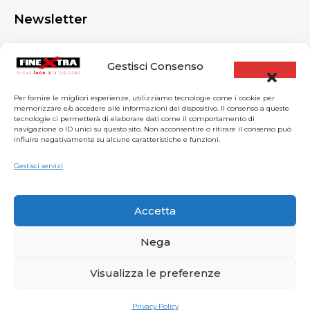
Newsletter
Resta sempre aggiornato. Iscriviti alla newsletter:
Gestisci Consenso
promesso, niente spam!
Per fornire le migliori esperienze, utilizziamo tecnologie come i cookie per
memorizzare e/o accedere alle informazioni del dispositivo. Il consenso a queste
tecnologie ci permetterà di elaborare dati come il comportamento di
navigazione o ID unici su questo sito. Non acconsentire o ritirare il consenso può
influire negativamente su alcune caratteristiche e funzioni.
Gestisci servizi
Accetta
Nega
Visualizza le preferenze
© All Copyright 2025 by Finextra srl | P.IVA
03312240132 |
Privacy Policy
Privacy Policy