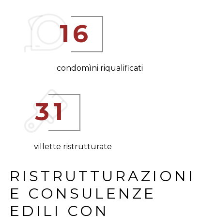
1
6
condomìni riqualificati
3
1
villette ristrutturate
RISTRUTTURAZIONI 
E CONSULENZE 
EDILI CON 