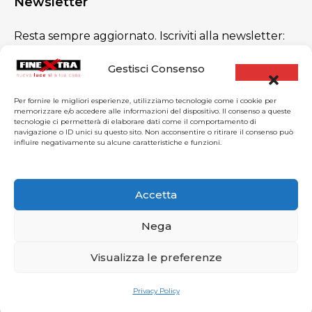
Newsletter
Resta sempre aggiornato. Iscriviti alla newsletter:
promesso, niente spam!
Gestisci Consenso
Per fornire le migliori esperienze, utilizziamo tecnologie come i cookie per
memorizzare e/o accedere alle informazioni del dispositivo. Il consenso a queste
tecnologie ci permetterà di elaborare dati come il comportamento di
navigazione o ID unici su questo sito. Non acconsentire o ritirare il consenso può
influire negativamente su alcune caratteristiche e funzioni.
Accetta
Nega
Visualizza le preferenze
© All Copyright 2025 by Finextra srl | P.IVA
03312240132 |
Privacy Policy
Privacy Policy